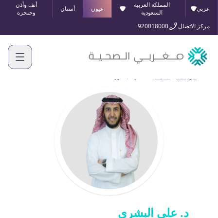
المملكة العربية
أنف وأذن
عربي
عيون
أسنان
السعودية
وحنجرة
مركز الاتصال
920018000
الرئيسية
أطبائنا
د. علي البشري
د. علي البشري