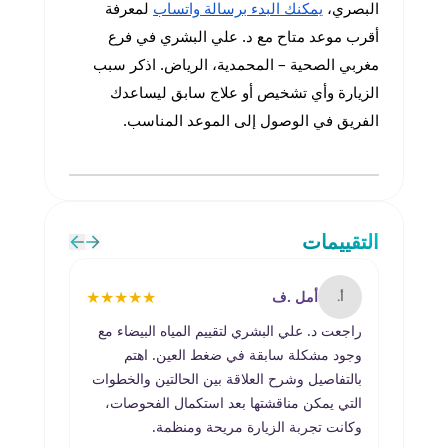
البصري،
يمكنك البدء برسالة واتساب
لمعرفة
أقرب موعد متاح مع د. علي البشري في فرع
مغربي الصحية – المحمدية، الرياض. اذكر سبب
الزيارة وأي تشخيص أو علاج سابق ليساعدك
الفريق في الوصول إلى الموعد المناسب.
التقييمات
★
★
★
★
★
أمل .ف
أ.
س.
راجعت د. علي البشري لتقييم المياه البيضاء مع
زرت د. 
وجود مشكلة سابقة في ضغط العين. اهتم
وكان د
بالتفاصيل وشرح العلاقة بين الحالتين والخطوات
ضغط ال
التي يمكن مناقشتها بعد استكمال الفحوصات،
وأهمية
وكانت تجربة الزيارة مريحة ومنظمة.
ومهنية.