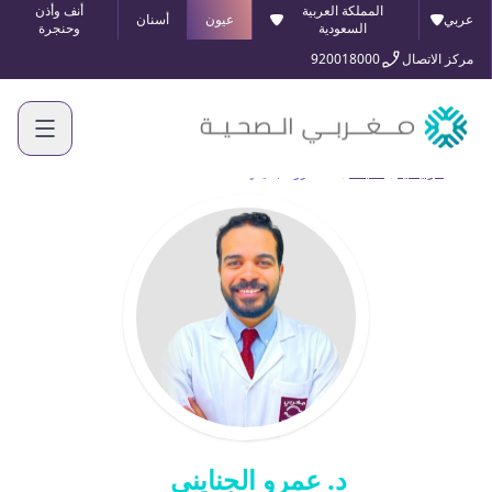
المملكة العربية
أنف وأذن
عربي
عيون
أسنان
السعودية
وحنجرة
مركز الاتصال
920018000
الرئيسية
أطبائنا
د. عمرو الجنايني
د. عمرو الجنايني