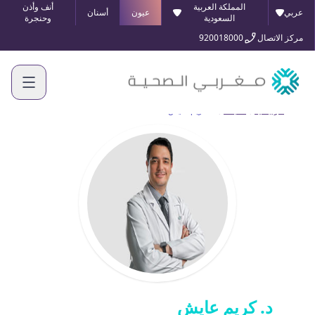
المملكة العربية
أنف وأذن
عربي
عيون
أسنان
السعودية
وحنجرة
مركز الاتصال
920018000
الرئيسية
أطبائنا
د. كريم عايش
د. كريم عايش