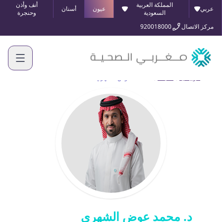
المملكة العربية
أنف وأذن
عربي
عيون
أسنان
السعودية
وحنجرة
مركز الاتصال
920018000
الرئيسية
أطبائنا
د. محمد عوض الشهري
د. محمد عوض الشهري