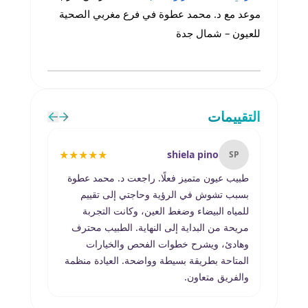
موعد مع د. محمد عطوة في فرع مغربي الصحية
للعيون – شمال جدة
التقييمات
★
★
★
★
★
shiela pino
R
SP
طبيب عيون متميز فعلًا. راجعت د. محمد عطوة
أود أن
بسبب تشوش في الرؤية وحاجتي إلى تقييم
الرعاية
للمياه البيضاء وضغط العين، وكانت التجربة
د. مح
مريحة من البداية إلى النهاية. الطبيب محترف
العين و
وهادئ، ويشرح خطوات الفحص والخيارات
الشرح،
المتاحة بطريقة بسيطة وواضحة. العيادة منظمة
كافيًا 
والفريق متعاون.