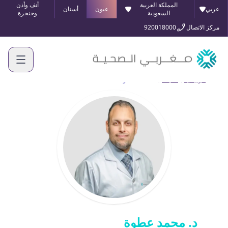
المملكة العربية
أنف وأذن
عربي
عيون
أسنان
السعودية
وحنجرة
مركز الاتصال
920018000
الرئيسية
أطبائنا
د. محمد عطوة
د. محمد عطوة