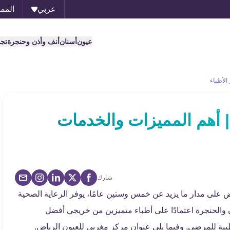
عربي
الممل
عيون
أسنان
أنف وأذن وحنجرة
تج
الأطباء
 أهم المميزات والخدمات
شارك
 على مدار ما يزيد عن خمس وستين عامًا، يوفر الرعاية الصحية
الحنجرة اعتمادًا على أطباء متميزين من خريجي أفضل
بية للمرضى, وفيما يلي عنوان مركز مغربي للعيون الرياض.