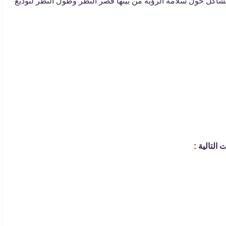
مشاكل حول سلامة الرؤية من بينها قصر النظر وطول النظر لتوديع
التالية :