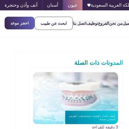
كة العربية السعودية
عيون
أسنان
أنف وأذن وحنجرة
احجز موعد
ميل
من نحن
الفروع
توظيف
اتصل بنا
ابحث عن طبيب
المدونات ذات الصلة
3 دقيقة للقراءة