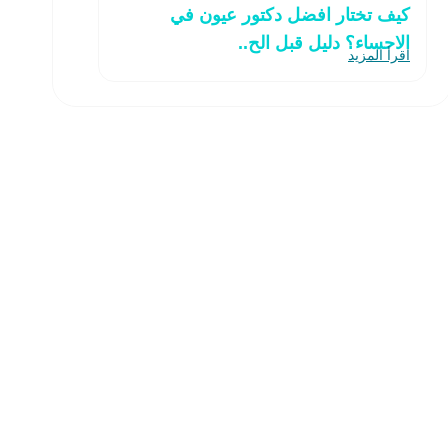
كيف تختار افضل دكتور عيون في
الاحساء؟ دليل قبل الح..
اقرأ المزيد